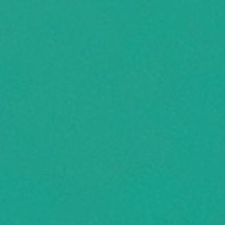
de Federale
Overheidsdienst
Volksgezondheid