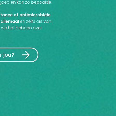
r goed en kan zo bepaalde
stance of antimicrobiële
allemaal
s
en zelfs die van
n we het
hebben over
r jou?