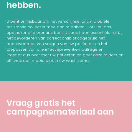
hebben.
U bent onmisbaar om het verschijnsel antimicrobiële
resistentie collectief mee aan te pakken – of u nu arts,
apotheker of dierenarts bent. U speelt een essentiële rol bij
het bevorderen van correct antibioticagebruik, het
beantwoorden van vragen van uw patiënten en het
toepassen van alle infectiepreventiemaatregelen.
Praat er dus over met uw patiënten en geef onze folders en
affiches een mooie plek in uw wachtkamer.
Een initiatief van
de Federale
Overheidsdienst
Volksgezondheid
Vraag gratis het
campagnemateriaal aan